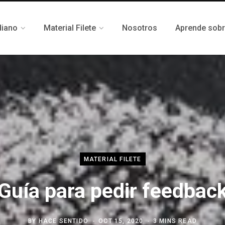
diano
Material Filete
Nosotros
Aprende sob
MATERIAL FILETE
Guía para pedir feedbac
BY
HACE SENTIDO
OCT 15, 2020
3 MINS READ